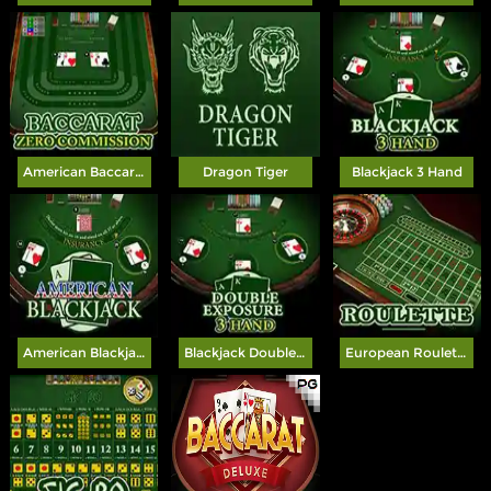
Promosi
Hubungi Kami
Live Chat
Pengaduan Customer
American Baccarat Zero Commission
Dragon Tiger
Blackjack 3 Hand
Pilih Bahasa:
MASUK
DAFTAR
American Blackjack
Blackjack Double Exposure 3 Hand
European Roulette
&copy; Ombak777 : Situs IDNSlot Tergacor dan
Terpercaya 2026. Hak Cipta Dilindungi.