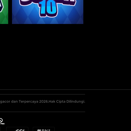
gacor dan Terpercaya 2026.Hak Cipta Dilindungi.