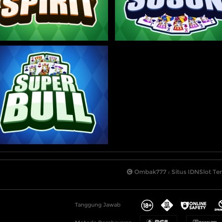
Ombak777 : Situs IDNSlot Ter
Tanggung Jawab