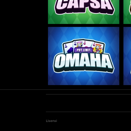
Lisensi